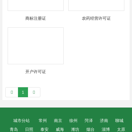
商标注册证
农药经营许可证
开户许可证
1
城市分站
常州
南京
徐州
菏泽
济南
聊城
青岛
日照
泰安
威海
潍坊
烟台
淄博
太原